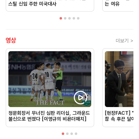
스틸 신임 주한 미국대사
는 여유
영상
더보기 >
청문회장서 무너진 심판 리더십, 그라운드
[현장FACT] "한
불신으로 번졌다 [이영규의 비욘더매치]
참 속 후끈 달아