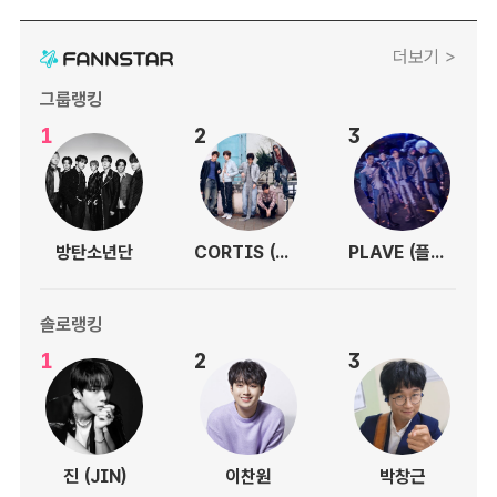
더보기 >
그룹랭킹
1
2
3
방탄소년단
CORTIS (코르티스)
PLAVE (플레이브)
솔로랭킹
1
2
3
진 (JIN)
이찬원
박창근